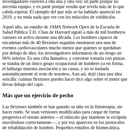
investigadores vuelven a ella una y otra vez: en parte porque no
necesita equipo, y en parte porque resulta que revela más de lo que
cabría esperar. El ejemplo del que más se ha hablado apareció en
2019, y no tenía nada que ver con los músculos de exhibición.
Aquel año, un estudio de
JAMA Network Open
de la Escuela de
Salud Pública T.H. Chan de Harvard siguió a más de mil bomberos
varones en activo durante una década. Los hombres capaces de
encadenar más de 40 flexiones seguidas mostraron una tasa de
eventos cardiovasculares mucho menor que quienes se quedaban
por debajo de diez: los investigadores informaron de un riesgo un
96% inferior. Es una cifra llamativa, y conviene tomarla con pinzas:
se trataba de un único grupo ocupacional de hombres ya en forma,
el hallazgo muestra asociación y no causa, y no se traslada
automáticamente al resto de nosotros. Aun así, dejó clara una idea
sencilla: cuántas flexiones puedes hacer dice algo sobre el motor que
llevas debajo del capó.
Más que un ejercicio de pecho
Las flexiones también se han ganado su sitio en la fisioterapia, sin
hacer ruido. Se usan versiones modificadas para cargar de forma
progresiva el serrato anterior —el músculo que mantiene la escápula
moviéndose correctamente—, y por eso aparecen en los protocolos
de rehabilitación de hombro. Pequeños estudios de biomecánica,